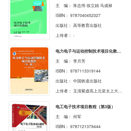
主 编：
朱志伟 徐立娟 马成禄
ISBN：
9787040452327
出版社：
高等教育出版社
上传者：
-
电力电子与运动控制技术项目化教程（第二版）
主 编：
李月芳
ISBN：
9787113319144
出版社：
中国铁道出版社
上传者：
玉清紫虚高上元皇太上大道君
电工电子技术项目教程（第3版）
主 编：
何军
ISBN：
9787121379444