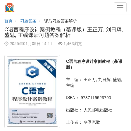
Toggl
navig
首页
习题答案
课后习题答案解析
C语言程序设计案例教程（慕课版）王正万, 刘日辉,
盛魁, 主编课后习题答案解析
2025年01月09日 14:11
1,463浏览
C语言程序设计案例教程（慕课
版）
主 编：
王正万, 刘日辉, 盛魁,
主编
ISBN：
9787115526793
出版社：
人民邮电出版社
上传者：
冬季恋歌