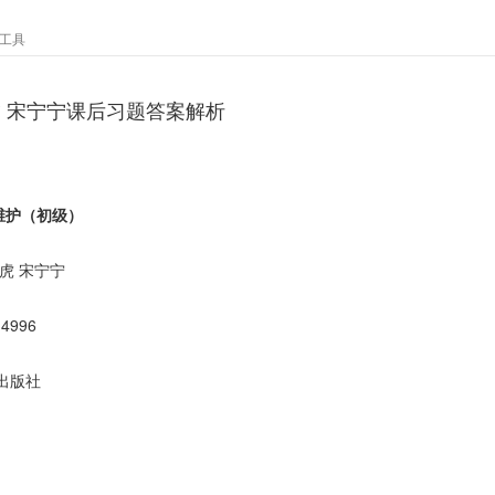
工具
 宋宁宁课后习题答案解析
维护（初级）
虎 宋宁宁
14996
出版社