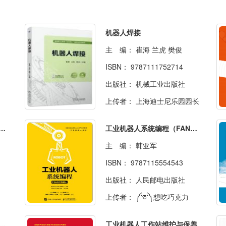
机器人焊接
主 编：
崔海 兰虎 樊俊
ISBN：
9787111752714
出版社：
机械工业出版社
上传者：
上海迪士尼乐园园长
器人基本操作及应用（第3版）
工业机器人系统编程（FANUC机器人）
主 编：
韩亚军
ISBN：
9787115554543
出版社：
人民邮电出版社
上传者：
༼་ཅ་༽想吃巧克力
人离线编程与仿真（FANUC机器人）
工业机器人工作站维护与保养