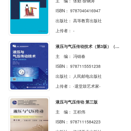
主 编：
张勤 徐钢涛
ISBN：
9787040416947
出版社：
高等教育出版社
上传者：
-
液压与气压传动技术（第3版）（附微课视频）
主 编：
冯锦春
ISBN：
9787115551238
出版社：
人民邮电出版社
上传者：
-退堂鼓艺术家-
液压与气压传动 第三版
主 编：
王积伟
ISBN：
9787111584223