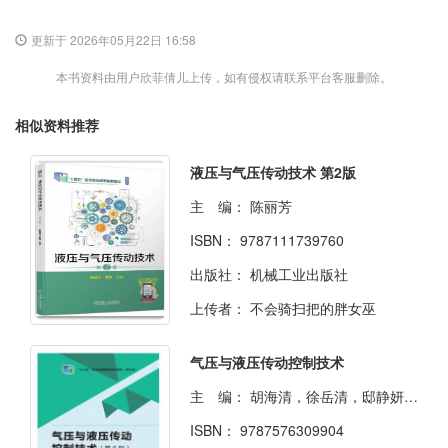
更新于 2026年05月22日 16:58
本书资料由用户欣菲倩儿上传，如有侵权请联系平台客服删除。
相似资料推荐
液压与气压传动技术 第2版
主 编：
陈丽芳
ISBN：
9787111739760
出版社：
机械工业出版社
上传者：
不会骑扫把的胖女巫
气压与液压传动控制技术
主 编：
胡海清，徐岳清，邸静妍主编
ISBN：
9787576309904