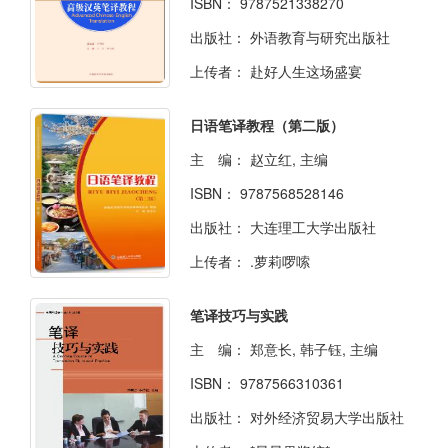
ISBN：
9787521338270
出版社：
外语教育与研究出版社
上传者：
赴好人生这场盛宴
日语笔译教程（第二版）
主 编：
赵立红, 主编
ISBN：
9787568528146
出版社：
大连理工大学出版社
上传者：
.萝莉啰嗦
笔译技巧与实践
主 编：
郑意长, 韩子钰, 主编
ISBN：
9787566310361
出版社：
对外经济贸易大学出版社