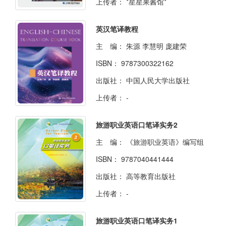
上传者：
*星星果酱馆*
英汉笔译教程
主 编：
朱源 李慧明 庞建荣
ISBN：
9787300322162
出版社：
中国人民大学出版社
上传者：
-
旅游职业英语口笔译实务2
主 编：
《旅游职业英语》编写组
ISBN：
9787040441444
出版社：
高等教育出版社
上传者：
-
旅游职业英语口笔译实务1