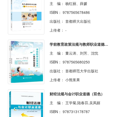
主 编：
杨红丽、薛媛
ISBN：
9787565678486
出版社：
首都师大出版社
上传者：
-
学前教育政策法规与教师职业道德（双色）（含微课）（活页式）
主 编：
董云涛、刘芳、沈忱
ISBN：
9787565680250
出版社：
首都师范大学出版社
上传者：
小熊浆果
财经法规与会计职业道德（双色）
主 编：
王学菊,陆春芬,吴凤丽
ISBN：
9787313178787