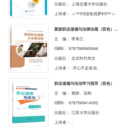
出版社：
上海交通大学出版社
上传者：
:+༺ཌ࿅游鱼戏梦࿅ད༻+:
家政职业道德与法律法规（双色）（含微课）
主 编：
李寿兰
ISBN：
9787569960846
出版社：
北京时代华文
上传者：
-开心不必多说-
职业道德与法治学习指导（双色）
主 编：
黄静、吴刚
ISBN：
9787568414302
出版社：
江苏大学出版社
上传者：
-