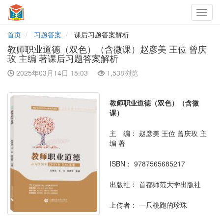
Toggl
navig
首页
习题答案
课后习题答案解析
教师职业道德（双色）（含微课）赵彦美 王位 曾庆
玫 主编 著课后习题答案解析
2025年03月14日 15:03
1,538浏览
教师职业道德（双色）（含微
课）
主 编：
赵彦美 王位 曾庆玫 主
编 著
ISBN：
9787565685217
出版社：
首都师范大学出版社
上传者：
一只桃跑的珍珠