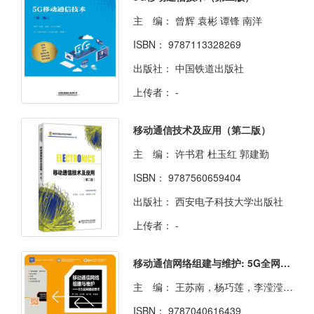
主 编：
曾辉 袁彬 谭锋 南洋
ISBN：
9787113328269
出版社：
中国铁道出版社
上传者：
-
移动通信技术及应用（第二版）
主 编：
许书君 杜玉红 郭建勤
ISBN：
9787560659404
出版社：
西安电子科技大学出版社
上传者：
-
移动通信网络组建与维护: 5G全网建设技术
主 编：
王苏南，杨巧莲，李滢滢主编
ISBN：
9787040616439