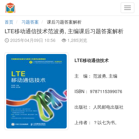
Toggl
navig
首页
习题答案
课后习题答案解析
LTE移动通信技术范波勇, 主编课后习题答案解析
2025年04月09日 10:56
1,285浏览
LTE移动通信技术
主 编：
范波勇, 主编
ISBN：
9787115399076
出版社：
人民邮电出版社
上传者：
？以七为书。