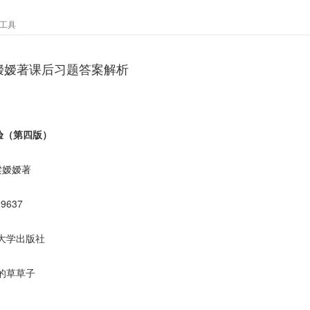
工具
嫒嫒著课后习题答案解析
验（第四版）
梁嫒嫒著
29637
大学出版社
的草草子