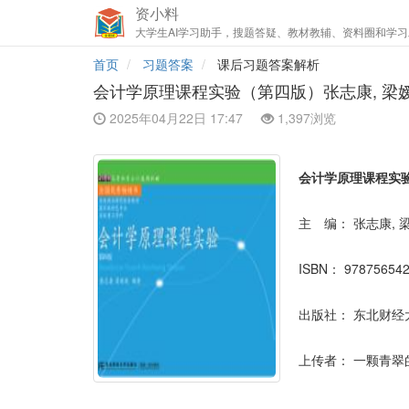
资小料
大学生AI学习助手，搜题答疑、教材教辅、资料圈和学习
首页
习题答案
课后习题答案解析
会计学原理课程实验（第四版）张志康, 梁
2025年04月22日 17:47
1,397浏览
会计学原理课程实
主 编：
张志康, 
ISBN：
97875654
出版社：
东北财经
上传者：
一颗青翠