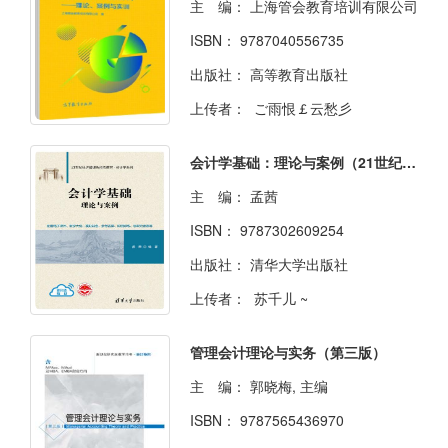
主 编：
上海管会教育培训有限公司
ISBN：
9787040556735
出版社：
高等教育出版社
上传者：
ご雨恨￡云愁彡
会计学基础：理论与案例（21世纪经济管理新形态教材·会计学系列）
主 编：
孟茜
ISBN：
9787302609254
出版社：
清华大学出版社
上传者：
苏千儿 ~
管理会计理论与实务（第三版）
主 编：
郭晓梅, 主编
ISBN：
9787565436970