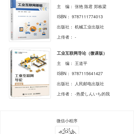
主 编：
张艳 陈君 郑栋梁
ISBN：
9787111774013
出版社：
机械工业出版社
上传者：
-
工业互联网导论（微课版）
主 编：
王道平
ISBN：
9787115641427
出版社：
人民邮电出版社
上传者：
-热爱しんいち的我
微信小程序