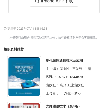
iPhone APP下载
更新于 2025年07月14日 16:33
本书资料由用户-要喂宝吃豆呀^上传，如有侵权请联系平台客服删除。
相似资料推荐
现代光纤通信技术及应用
主 编：
梁瑞生, 王发强, 主编
ISBN：
9787121344879
出版社：
电子工业出版社
上传者：
__浮生一梦っ
光纤通信技术（第4版）