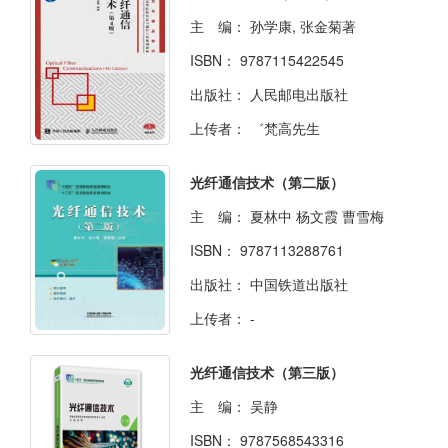
主 编：
孙学康, 张金菊著
ISBN：
9787115422545
出版社：
人民邮电出版社
上传者：
゛梵高先生
光纤通信技术（第二版）
主 编：
夏林中 杨文霞 曹雪梅
ISBN：
9787113288761
出版社：
中国铁道出版社
上传者：
-
光纤通信技术（第三版）
主 编：
吴静
ISBN：
9787568543316