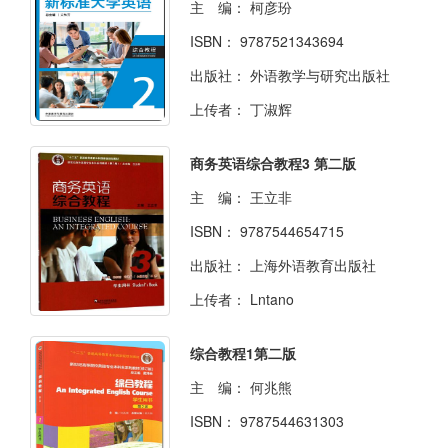
主 编：
柯彦玢
ISBN：
9787521343694
出版社：
外语教学与研究出版社
上传者：
丁淑辉
商务英语综合教程3 第二版
主 编：
王立非
ISBN：
9787544654715
出版社：
上海外语教育出版社
上传者：
Lntano
综合教程1第二版
主 编：
何兆熊
ISBN：
9787544631303