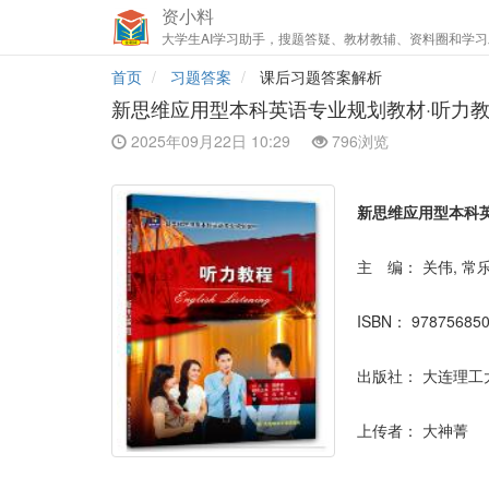
资小料
大学生AI学习助手，搜题答疑、教材教辅、资料圈和学习
首页
习题答案
课后习题答案解析
新思维应用型本科英语专业规划教材·听力教程
2025年09月22日 10:29
796浏览
新思维应用型本科英
主 编：
关伟, 常乐
ISBN：
97875685
出版社：
大连理工
上传者：
大神菁