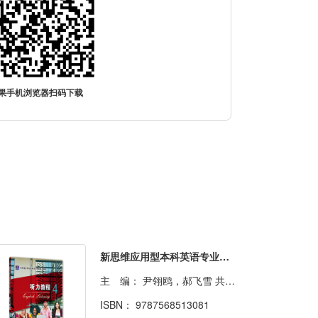
果手机浏览器扫码下载
新思维应用型本科英语专业规划教材·听力教程4
主 编：
尹翎鸥，郝飞雪 共15人
ISBN：
9787568513081