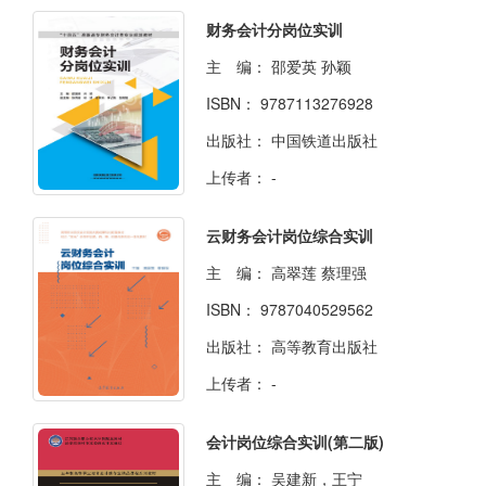
财务会计分岗位实训
主 编：
邵爱英 孙颖
ISBN：
9787113276928
出版社：
中国铁道出版社
上传者：
-
云财务会计岗位综合实训
主 编：
高翠莲 蔡理强
ISBN：
9787040529562
出版社：
高等教育出版社
上传者：
-
会计岗位综合实训(第二版)
主 编：
吴建新，王宁