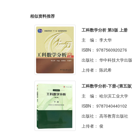
相似资料推荐
工科数学分析 第3版 上册
主 编：
李大华
ISBN：
9787560920276
出版社：
华中科技大学出
上传者：
陈武希
工科数学分析-下册-(第五版
主 编：
哈尔滨工业大学
ISBN：
9787040440102
出版社：
高等教育出版社
上传者：
俊