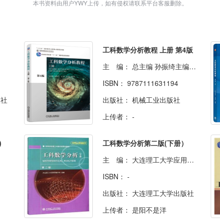
本书资料由用户YWY上传，如有侵权请联系平台客服删除。
工科数学分析教程 上册 第4版
主 编：
总主编 孙振绮主编 丁效华 孙振绮
ISBN：
9787111631194
版社
出版社：
机械工业出版社
上传者：
-
)
工科数学分析第二版(下册）
主 编：
大连理工大学应用数学系
ISBN：
-
出版社：
大连理工大学出版社
上传者：
是阳不是洋