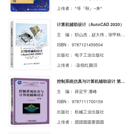
上传者：
^等『秋』~来^
计算机辅助设计（AutoCAD 2020）
主 编：
职山杰，赵大伟，张甲秋主编
ISBN：
9787121459504
出版社：
电子工业出版社
上传者：
-染指红颜泪
控制系统仿真与计算机辅助设计 第3版
主 编：
薛定宇 潘峰
ISBN：
9787111700159
出版社：
机械工业出版社
上传者：
团团圆圆要圆圆