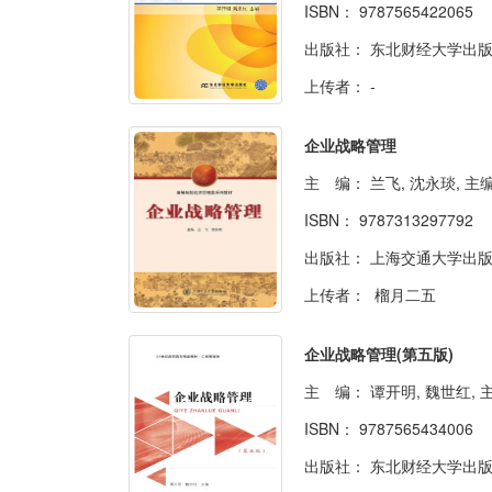
ISBN：
9787565422065
出版社：
东北财经大学出
上传者：
-
企业战略管理
主 编：
兰飞, 沈永琰, 主
ISBN：
9787313297792
出版社：
上海交通大学出
上传者：
榴月二五
企业战略管理(第五版)
主 编：
谭开明, 魏世红, 
ISBN：
9787565434006
出版社：
东北财经大学出