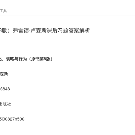
工具
8版）弗雷德·卢森斯课后习题答案解析
化、战略与行为（原书第8版）
卢森斯
86848
出版社
5i90827n596