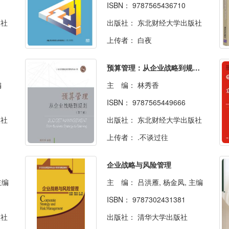
ISBN：
9787565436710
版社
出版社：
东北财经大学出版社
上传者：
白夜
预算管理：从企业战略到规划（第三版）
编
主 编：
林秀香
ISBN：
9787565449666
版社
出版社：
东北财经大学出版社
上传者：
.不谈过往
企业战略与风险管理
主编
主 编：
吕洪雁, 杨金凤, 主编
ISBN：
9787302431381
版社
出版社：
清华大学出版社