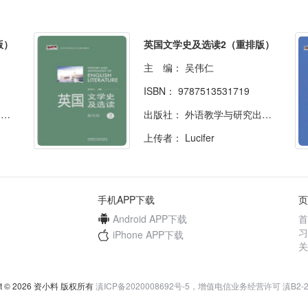
版）
英国文学史及选读2（重排版）
主 编：
吴伟仁
ISBN：
9787513531719
社
出版社：
外语教学与研究出版社
上传者：
Lucifer
手机APP下载
页
Android APP下载
首
习
iPhone APP下载
关
ght © 2026 资小料 版权所有
滇ICP备2020008692号-5，增值电信业务经营许可 滇B2-20