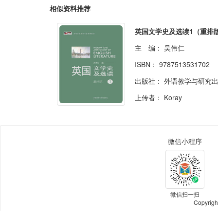
相似资料推荐
英国文学史及选读1（重排
主 编：
吴伟仁
ISBN：
9787513531702
出版社：
外语教学与研究出版
上传者：
Koray
微信小程序
微信扫一扫
Copyri