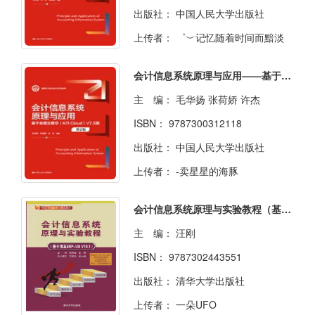
出版社：
中国人民大学出版社
上传者：
゜︶记忆随着时间而黯淡
会计信息系统原理与应用——基于金蝶云星空（K／3 Cloud）V7.5版（第2版）
主 编：
毛华扬 张荷娇 许杰
ISBN：
9787300312118
出版社：
中国人民大学出版社
上传者：
-卖星星的海豚
会计信息系统原理与实验教程（基于用友ERP-U8 V10.1）
主 编：
汪刚
ISBN：
9787302443551
出版社：
清华大学出版社
上传者：
一朵UFO