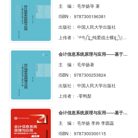
主 编：
毛华扬等 著
ISBN：
9787300196381
出版社：
中国人民大学出版社
上传者：
༺།༼࿄࿆纯爱战士蝶࿅࿆༽།༻
会计信息系统原理与应用——基于用友 ERP-U8V10.1版
主 编：
毛华扬著
ISBN：
9787300253824
出版社：
中国人民大学出版社
上传者：
-零鸭梨
会计信息系统原理与应用——基于用友新道U8+V15.0版（第2版）
主 编：
毛华扬 李帅 李圆蕊
ISBN：
9787300300115