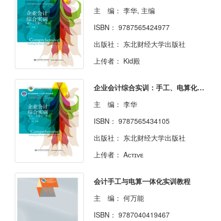
主 编：
李华, 主编
ISBN：
9787565424977
出版社：
东北财经大学出版社
上传者：
Kid殿
企业会计综合实训：手工、电算化一体化（第二版）
主 编：
李华
ISBN：
9787565434105
出版社：
东北财经大学出版社
上传者：
Aᴄᴛɪᴠᴇ
会计手工与电算一体化实训教程
主 编：
何万能
ISBN：
9787040419467