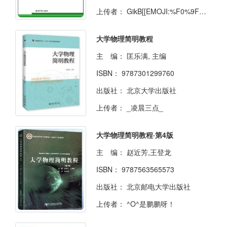
上传者：
GikB[[EMOJI:%F0%9F%92%95]]
大学物理简明教程
主 编：
匡乐满, 主编
ISBN：
9787301299760
出版社：
北京大学出版社
上传者：
_凌晨三点_
大学物理简明教程·第4版
主 编：
赵近芳,王登龙
ISBN：
9787563565573
出版社：
北京邮电大学出版社
上传者：
^O^是鹏鹏呀！