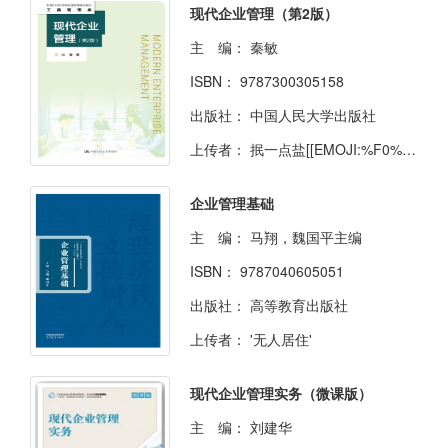
现代企业管理（第2版）
主 编：
秦敏
ISBN：
9787300305158
出版社：
中国人民大学出版社
上传者：
抿一点盐[[EMOJI:%F0%9F%A7%82]]
企业管理基础
主 编：
马翔，魏国平主编
ISBN：
9787040605051
出版社：
高等教育出版社
上传者：
'无人居住'
现代企业管理实务（微课版）
主 编：
刘建华