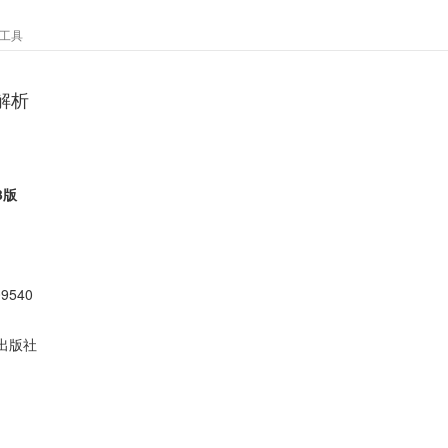
工具
解析
3版
09540
出版社