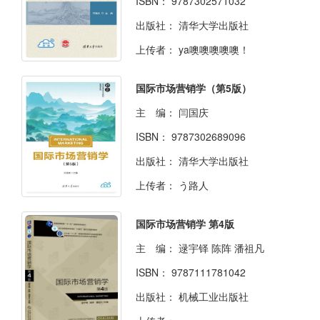
ISBN：
9787302571032
出版社：
清华大学出版社
上传者：
ya噢噢噢噢噢！
国际市场营销学（第5版）
主 编：
闫国庆
ISBN：
9787302689096
出版社：
清华大学出版社
上传者：
う路人
国际市场营销学 第4版
主 编：
逯宇铎 陈阵 潘祖凡
ISBN：
9787111781042
出版社：
机械工业出版社