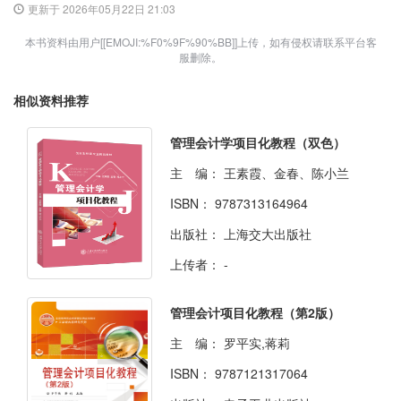
更新于 2026年05月22日 21:03
本书资料由用户[[EMOJI:%F0%9F%90%BB]]上传，如有侵权请联系平台客
服删除。
相似资料推荐
管理会计学项目化教程（双色）
主 编：
王素霞、金春、陈小兰
ISBN：
9787313164964
出版社：
上海交大出版社
上传者：
-
管理会计项目化教程（第2版）
主 编：
罗平实,蒋莉
ISBN：
9787121317064