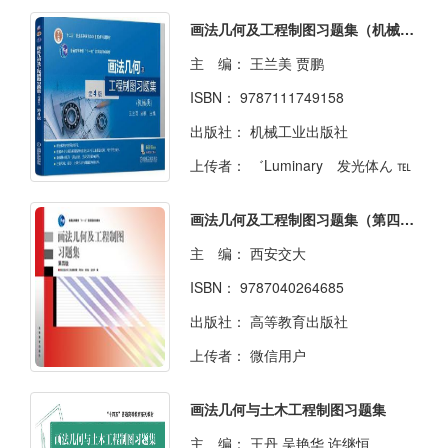
画法几何及工程制图习题集（机械类） 第4版 王兰美 贾鹏
主 编：
王兰美 贾鹏
ISBN：
9787111749158
出版社：
机械工业出版社
上传者：
゛Luminaryゝ发光体ん ℡
画法几何及工程制图习题集（第四版）
主 编：
西安交大
ISBN：
9787040264685
出版社：
高等教育出版社
上传者：
微信用户
画法几何与土木工程制图习题集
主 编：
王丹 吴艳华 许继恒