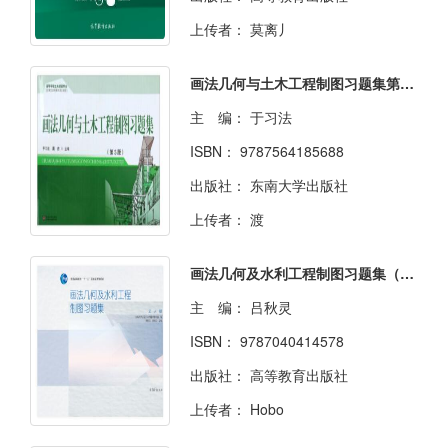
上传者：
莫离丿
画法几何与土木工程制图习题集第三版
主 编：
于习法
ISBN：
9787564185688
出版社：
东南大学出版社
上传者：
渡
画法几何及水利工程制图习题集（第6版）
主 编：
吕秋灵
ISBN：
9787040414578
出版社：
高等教育出版社
上传者：
Hobo