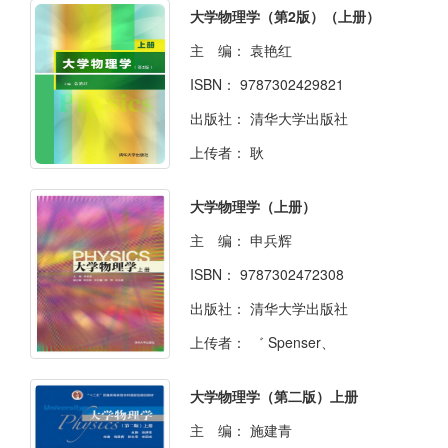
大学物理学（第2版）（上册）
主 编：
袁艳红
ISBN：
9787302429821
出版社：
清华大学出版社
上传者：
耿
大学物理学（上册）
主 编：
申兵辉
ISBN：
9787302472308
出版社：
清华大学出版社
上传者：
゛ Spenser、
大学物理学（第二版）上册
主 编：
施建青