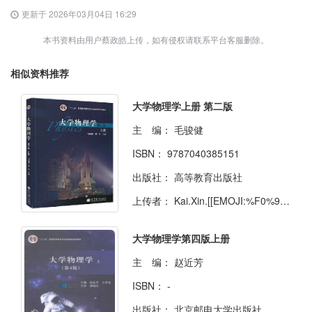
更新于 2026年03月04日 16:29
本书资料由用户蔡政皓上传，如有侵权请联系平台客服删除。
相似资料推荐
大学物理学上册 第二版
主 编：
毛骏健
ISBN：
9787040385151
出版社：
高等教育出版社
上传者：
Kai.Xin.[[EMOJI:%F0%9F%92%99]]
大学物理学第四版上册
主 编：
赵近芳
ISBN：
-
出版社：
北京邮电大学出版社