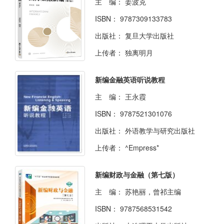
主 编：
姜波克
ISBN：
9787309133783
出版社：
复旦大学出版社
上传者：
独离明月
新编金融英语听说教程
主 编：
王永霞
ISBN：
9787521301076
出版社：
外语教学与研究出版社
上传者：
^Empress*
新编财政与金融（第七版）
主 编：
苏艳丽，曾祁主编
ISBN：
9787568531542