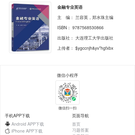
金融专业英语
主 编：
兰容英，郑水珠主编
ISBN：
9787568530866
出版社：
大连理工大学出版社
上传者：
$ygccnjh&yv*hgfxbx
微信小程序
微信扫一扫
手机APP下载
页面导航
Android APP下载
首页
习题答案
iPhone APP下载