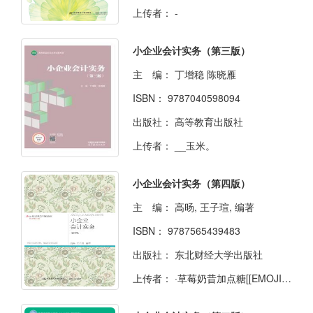
上传者：
-
小企业会计实务（第三版）
主 编：
丁增稳 陈晓雁
ISBN：
9787040598094
出版社：
高等教育出版社
上传者：
__玉米。
小企业会计实务（第四版）
主 编：
高旸, 王子瑄, 编著
ISBN：
9787565439483
出版社：
东北财经大学出版社
上传者：
·草莓奶昔加点糖[[EMOJI:%F0%9F%8D%93]]