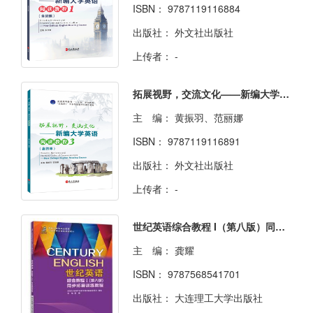
ISBN：
9787119116884
出版社：
外文社出版社
上传者：
-
拓展视野，交流文化——新编大学英语阅读教程3（双色）（含微课）
主 编：
黄振羽、范丽娜
ISBN：
9787119116891
出版社：
外文社出版社
上传者：
-
世纪英语综合教程 I（第八版）同步拓展训练教程
主 编：
龚耀
ISBN：
9787568541701
出版社：
大连理工大学出版社