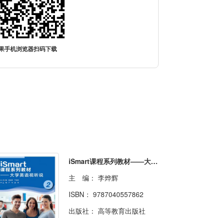
果手机浏览器扫码下载
iSmart课程系列教材——大学英语视听说2
主 编：
李烨辉
ISBN：
9787040557862
出版社：
高等教育出版社