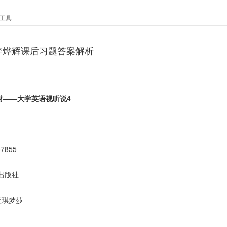
工具
4李烨辉课后习题答案解析
教材——大学英语视听说4
57855
出版社
蓝琪梦莎