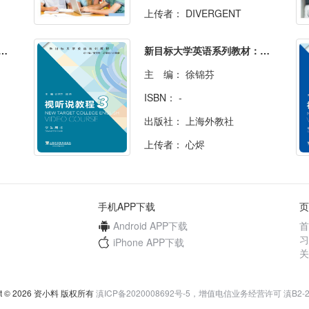
上传者：
DIVERGENT
英语（国家级一流本科课程配套教材）
新目标大学英语系列教材：视听说教程3
主 编：
徐锦芬
ISBN：
-
出版社：
上海外教社
上传者：
心烬
手机APP下载
页
Android APP下载
首
习
iPhone APP下载
关
ght © 2026 资小料 版权所有
滇ICP备2020008692号-5，增值电信业务经营许可 滇B2-20