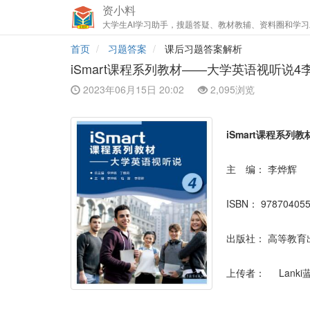
资小料
大学生AI学习助手，搜题答疑、教材教辅、资料圈和学习
首页
习题答案
课后习题答案解析
iSmart课程系列教材——大学英语视听说
2023年06月15日 20:02
2,095浏览
iSmart课程系列
主 编：
李烨辉
ISBN：
97870405
出版社：
高等教育
上传者：
Lanki