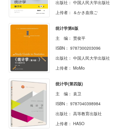
出版社：
中国人民大学出版社
上传者：
＆かき血痕ご
统计学第6版
主 编：
贾俊平
ISBN：
9787300203096
出版社：
中国人民大学出版社
上传者：
MoMo
统计学(第四版)
主 编：
袁卫
ISBN：
9787040398984
出版社：
高等教育出版社
上传者：
HASO