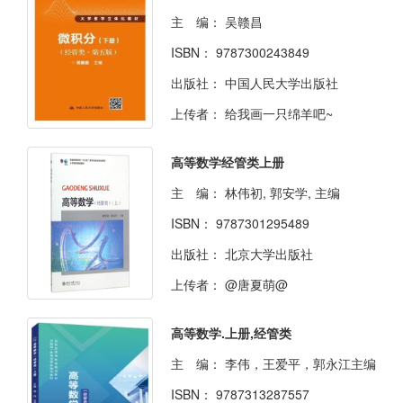
主 编：
吴赣昌
ISBN：
9787300243849
出版社：
中国人民大学出版社
上传者：
给我画一只绵羊吧~
高等数学经管类上册
主 编：
林伟初, 郭安学, 主编
ISBN：
9787301295489
出版社：
北京大学出版社
上传者：
@唐夏萌@
高等数学.上册,经管类
主 编：
李伟，王爱平，郭永江主编
ISBN：
9787313287557