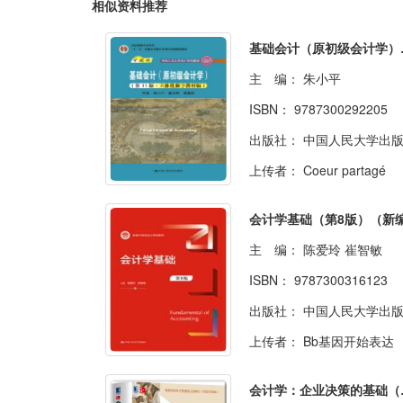
相似资料推荐
基础会
主 编：
朱小平
ISBN：
9787300292205
出版社：
中国人民大学出
上传者：
Coeur partagé
主 编：
陈爱玲 崔智敏
ISBN：
9787300316123
出版社：
中国人民大学出
上传者：
Bb基因开始表达
会计学：企业