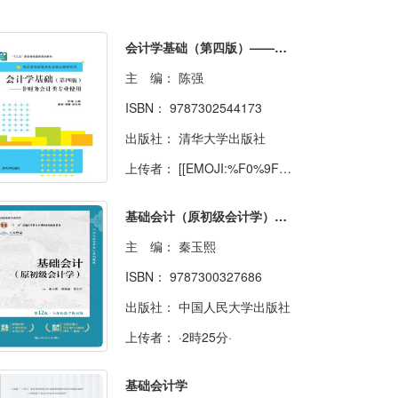
会计学基础（第四版）——非财务会计类专业使用
主 编：
陈强
ISBN：
9787302544173
出版社：
清华大学出版社
上传者：
[[EMOJI:%F0%9F%8D%89]] 孙悟空
基础会计（原初级会计学）（第12版·立体化数字教材版）
主 编：
秦玉熙
ISBN：
9787300327686
出版社：
中国人民大学出版社
上传者：
·2時25分·
基础会计学