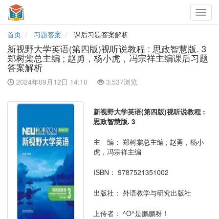
Toggl
navig
首页
习题答案
课后习题答案解析
新视野大学英语(第四版)视听说教程 : 思政智慧版. 3
郑树棠总主编 ; 赵勇，杨小虎，冯宗祥主编课后习题
答案解析
2024年09月12日 14:10
3,537浏览
新视野大学英语(第四版)视听说教程 :
思政智慧版. 3
主 编：
郑树棠总主编 ; 赵勇，杨小
虎，冯宗祥主编
ISBN：
9787521351002
出版社：
外语教学与研究出版社
上传者：
^O^是鹏鹏呀！