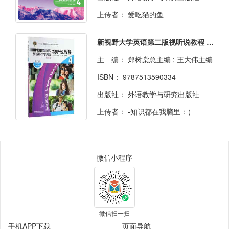
上传者：
爱吃猫的鱼
新视野大学英语第二版视听说教程 : 智慧版. 4
主 编：
郑树棠总主编 ; 王大伟主编
ISBN：
9787513590334
出版社：
外语教学与研究出版社
上传者：
-知识都在我脑里：）
微信小程序
微信扫一扫
手机APP下载
页面导航