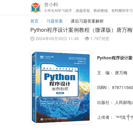
资小料
大学生AI学习助手，搜题答疑、教材教辅、资料圈和学习
首页
习题答案
课后习题答案解析
Python程序设计案例教程（微课版）唐万
2024年09月30日 11:46
1,797浏览
Python程序设
主 编：
唐万梅
ISBN：
97871156
出版社：
人民邮电
上传者：
༺浅༒