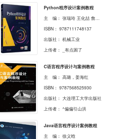
Python程序设计案例教程
主 编：
张瑞玲 王化喆 詹华蕊
ISBN：
9787111748137
出版社：
机械工业
上传者：
_有点困了
C语言程序设计与案例教程
主 编：
高璐，姜海红
ISBN：
9787568525930
出版社：
大连理工大学出版社
上传者：
^偏偏引山洪
Java语言程序设计案例教程
主 编：
徐义晗