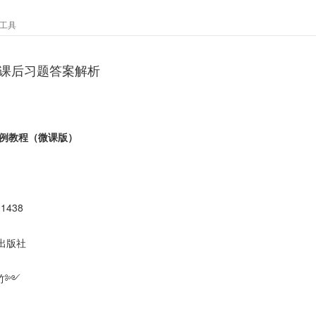
工具
梅课后习题答案解析
计案例教程（微课版）
01438
出版社
竹༻