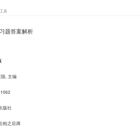
工具
后习题答案解析
版
庆国, 主编
81062
出版社
松柏之后调