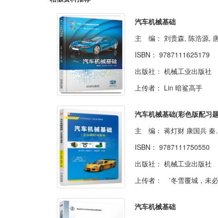
汽车机械基础
主 编：
刘贵森, 陈浩源, 唐启贵, 主
ISBN：
9787111625179
出版社：
机械工业出版社
上传者：
Lin 暗鲨高手
主 编：
蒋灯财 康国兵 秦国锋
ISBN：
9787111750550
出版社：
机械工业出版社
上传者：
゛冬雪覆城，未必寒冷
汽车机械基础