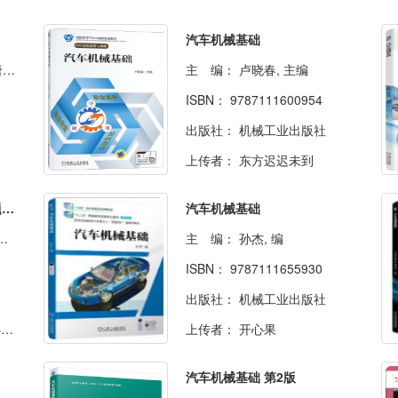
汽车机械基础
编
主 编：
卢晓春, 主编
ISBN：
9787111600954
出版社：
机械工业出版社
上传者：
东方迟迟未到
汽车机械基础(彩色版配习题册)
汽车机械基础
主 编：
孙杰, 编
ISBN：
9787111655930
出版社：
机械工业出版社
ヤ
上传者：
开心果
汽车机械基础 第2版