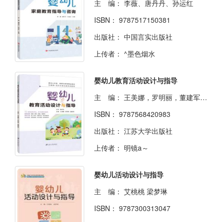
主 编：
李薇、唐丹丹、孙运红
ISBN：
9787517150381
出版社：
中国言实出版社
上传者：
^墨色烟水
婴幼儿教育活动设计与指导
主 编：
王美娜，罗明丽，董建军主编
ISBN：
9787568420983
出版社：
江苏大学出版社
上传者：
ㅤ明镜a～
婴幼儿活动设计与指导
主 编：
艾桃桃 梁梦琳
ISBN：
9787300313047