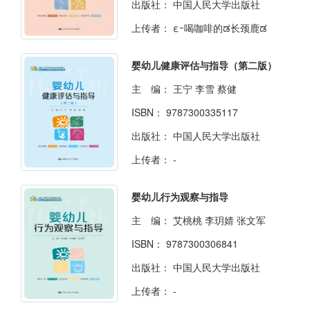
出版社：
中国人民大学出版社
上传者：
εｰ喝咖啡的ಡ长颈鹿ಡ
婴幼儿健康评估与指导（第二版）
主 编：
王宁 李雪 蔡健
ISBN：
9787300335117
出版社：
中国人民大学出版社
上传者：
-
婴幼儿行为观察与指导
主 编：
艾桃桃 李玥婧 张文军
ISBN：
9787300306841
出版社：
中国人民大学出版社
上传者：
-