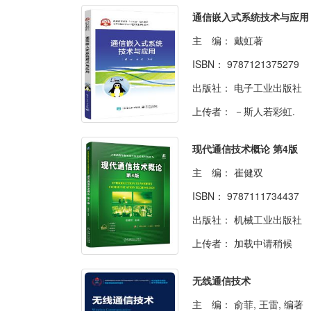
通信嵌入式系统技术与应用
主 编：
戴虹著
ISBN：
9787121375279
出版社：
电子工业出版社
上传者：
－斯人若彩虹.
现代通信技术概论 第4版
主 编：
崔健双
ISBN：
9787111734437
出版社：
机械工业出版社
上传者：
加载中请稍候
无线通信技术
主 编：
俞菲, 王雷, 编著