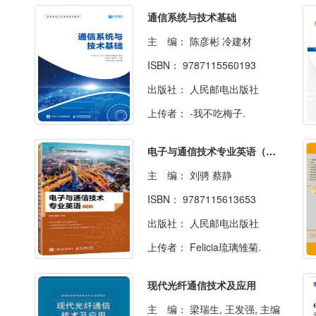
通信系统与技术基础
主 编：
陈彦彬 冷建材
ISBN：
9787115560193
出版社：
人民邮电出版社
上传者：
-我不吃梅子.
电子与通信技术专业英语（第6版）
主 编：
刘骋 蔡静
ISBN：
9787115613653
出版社：
人民邮电出版社
上传者：
Felicia琉璃雏菊.
现代光纤通信技术及应用
主 编：
梁瑞生, 王发强, 主编