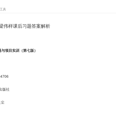
工具
梁伟样课后习题答案解析
题与项目实训（第七版）
94706
出版社
之尘