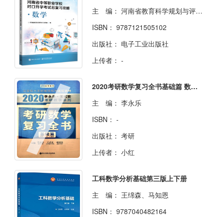
主 编：
河南省教育科学规划与评估院
ISBN：
9787121505102
出版社：
电子工业出版社
上传者：
-
2020考研数学复习全书基础篇 数学一、二、三通用
主 编：
李永乐
ISBN：
-
出版社：
考研
上传者：
小红
工科数学分析基础第三版上下册
主 编：
王绵森、马知恩
ISBN：
9787040482164