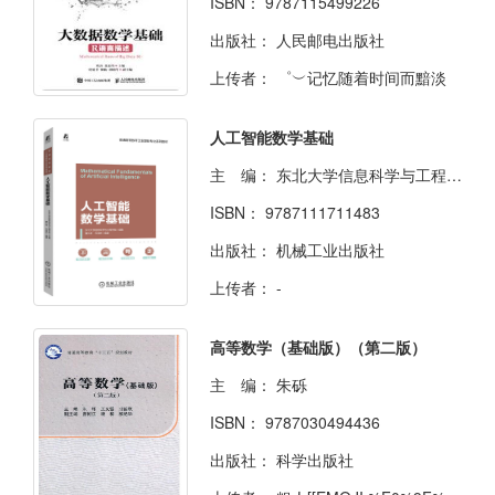
ISBN：
9787115499226
出版社：
人民邮电出版社
上传者：
゜︶记忆随着时间而黯淡
人工智能数学基础
主 编：
东北大学信息科学与工程学院 组编董久祥 石海彬 编著
ISBN：
9787111711483
出版社：
机械工业出版社
上传者：
-
高等数学（基础版）（第二版）
主 编：
朱砾
ISBN：
9787030494436
出版社：
科学出版社