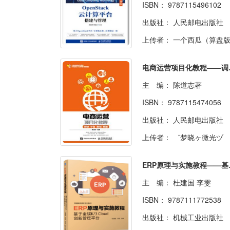
ISBN：
9787115496102
出版社：
人民邮电出版社
上传者：
一个西瓜（算盘
电商运营
主 编：
陈道志著
ISBN：
9787115474056
出版社：
人民邮电出版社
上传者：
゛梦晓ヶ微光ヅ
ERP原理与
主 编：
杜建国 李雯
ISBN：
9787111772538
出版社：
机械工业出版社