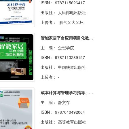
ISBN：
9787115626417
出版社：
人民邮电出版社
上传者：
-脾气又大又坏-
智能家居平台应用项目化教程（第二版）
主 编：
企想学院
ISBN：
9787113289157
出版社：
中国铁道出版社
上传者：
-
成本计算与管理学习指导、习题与项目实训（第二版）
主 编：
舒文存
ISBN：
9787040492064
出版社：
高等教育出版社