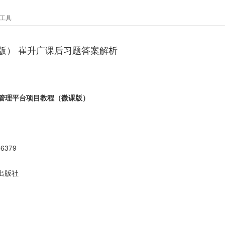
工具
课版） 崔升广课后习题答案解析
计算管理平台项目教程（微课版）
66379
出版社