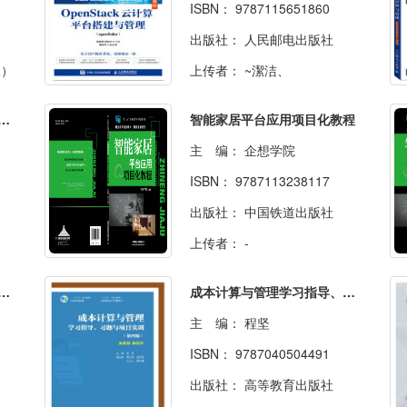
ISBN：
9787115651860
出版社：
人民邮电出版社
版）
上传者：
~潔洁、
项目化教程——调研、平台、策划、数据
智能家居平台应用项目化教程
主 编：
企想学院
ISBN：
9787113238117
出版社：
中国铁道出版社
上传者：
-
实施教程——基于金蝶K/3 Cloud创新管理平台
成本计算与管理学习指导、习题与项目实训（第四版）
主 编：
程坚
ISBN：
9787040504491
出版社：
高等教育出版社