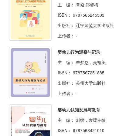
主 编：
覃焱 郑馨梅
ISBN：
9787565245503
出版社：
辽宁师范大学出版社
上传者：
-
婴幼儿行为观察与记录
主 编：
朱梦忍，吴裕美
ISBN：
9787567251885
出版社：
苏州大学出版社
上传者：
-
婴幼儿认知发展与教育
主 编：
刘娜，袁瑗主编
ISBN：
9787568421010