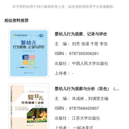
本书资料由用户46只麻辣虾尾上传，如有侵权请联系平台客服删除。
相似资料推荐
婴幼儿行为观察、记录与评价
主 编：
刘芳 张潺 于星 李浩
ISBN：
9787300306261
出版社：
中国人民大学出版社
上传者：
-
婴幼儿行为观察与分析（双色）（含微课）
主 编：
肖成林，刘满荣主编
ISBN：
9787568420907
出版社：
江苏大学出版社
上传者：
.一杯冰美式