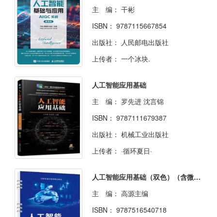
主 编：
干彬
ISBN：
9787115667854
出版社：
人民邮电出版社
上传者：
一个冰块.
人工智能应用基础
主 编：
罗先进 沈言锦
ISBN：
9787111679387
出版社：
机械工业出版社
上传者：
·循环夏日·
人工智能应用基础（双色）（含微课）（活页式）
主 编：
高源主编
ISBN：
9787516540718