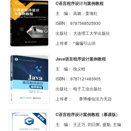
C语言程序设计与案例教程
主 编：
高璐，姜海红
ISBN：
9787568525930
出版社：
大连理工大学出版社
上传者：
^偏偏引山洪
Java语言程序设计案例教程
主 编：
徐义晗
ISBN：
9787121483905
出版社：
电子工业出版社
上传者：
赛博修仙法力无边
C语言程序设计案例教程（慕课版）
主 编：
王正万, 刘日辉, 盛魁, 主编