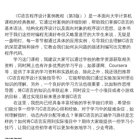
《C语言程序设计案例教程（第3版）》是一本面向大学计算机
课程的经典教材。它通过对案例的详细剖析，帮助我们掌握C语言的
基本语法、结构化程序设计以及面向对象的程序设计思想。这本书
对于我们这些对编程充满好奇但又略显迷茫的大学生来说，无疑是
一盏明灯。每一章节都通过具体的应用实例，引导我们去理解C语言
的深层逻辑和操作，它教会我们如何从问题的描述到编写出完整的
程序代码。
学习这门课程，我建议大家可以通过学校的教学资源获取相关
资料，同时网上也有许多优秀的学习平台，如慕课网、Coursera
等，提供了丰富的学习资料和实践机会。除此之外，我还强烈推荐
《C语言程序设计实验指导书》，它能帮助我们通过实验加深对理论
知识的理解。另外，一个良好的学习方法也很重要，比如制作思维
导图，将C语言的知识点串联起来，同时设立一个小项目或者小游戏
的目标，通过实现目标来逐步掌握C语言
在这里，我想向已经具备丰富经验的学长学姐们求助，希望你
们能分享一些学习C语言的心得和经验。对于学习中的疑难杂症，如
何理解指针、动态内存分配等难点？掌握C语言的正确学习路径是怎
样的？如何将C语言应用到实际项目中？期待大家能提供一些学习小
技巧，让我们这些初学者可以更加有效地学习，少走弯路。