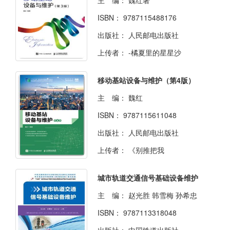
主 编：
魏红著
ISBN：
9787115488176
出版社：
人民邮电出版社
上传者：
-橘夏里的星星沙
移动基站设备与维护（第4版）
主 编：
魏红
ISBN：
9787115611048
出版社：
人民邮电出版社
上传者：
《别推把我
城市轨道交通信号基础设备维护
主 编：
赵光胜 韩雪梅 孙希忠
ISBN：
9787113318048