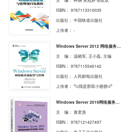
主 编：
柯钢 吴冠婷 邬欢欢
ISBN：
9787113310035
出版社：
中国铁道出版社
上传者：
-
Windows Server 2012 网络服务器配置与管理
主 编：
温晓军, 王小磊, 主编
ISBN：
9787115546142
出版社：
人民邮电出版社
上传者：
⁽⁽ଘ我是那双小翅膀ଓ⁾⁾
Windows Server 2019网络服务器配置与管理（微课版）
主 编：
黄君羡
ISBN：
9787121427497