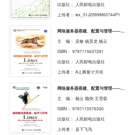
出版社：
人民邮电出版社
上传者：
wx_31J2589M60744P1
网络服务器搭建、配置与管理——Linux（统信UOS V20）（微课版）
主 编：
吴敏 杨昊龙 杨云
ISBN：
9787115637291
出版社：
人民邮电出版社
上传者：
Aえ舞絮ぞ月依
网络服务器搭建、配置与管理——Linux（RHEL 8 CentOS 8）（微课版）（第4版）
主 编：
杨云 魏尧 王雪蓉
ISBN：
9787115576330
出版社：
人民邮电出版社
上传者：
县下飞鸟