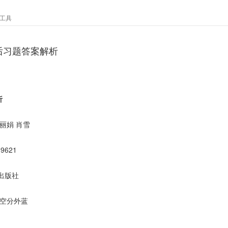
工具
后习题答案解析
析
丽娟 肖雪
19621
出版社
天空分外蓝