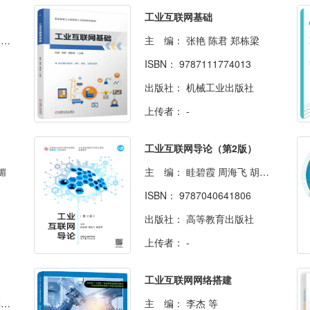
工业互联网基础
涛
主 编：
张艳 陈君 郑栋梁
ISBN：
9787111774013
出版社：
机械工业出版社
上传者：
-
工业互联网导论（第2版）
媚
主 编：
眭碧霞 周海飞 胡春芬
ISBN：
9787040641806
出版社：
高等教育出版社
上传者：
-
工业互联网网络搭建
编
主 编：
李杰 等