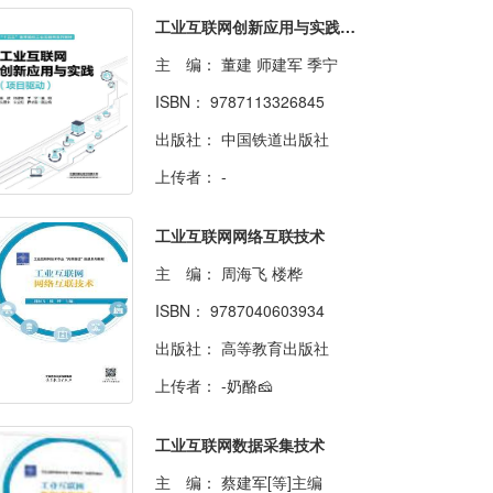
工业互联网创新应用与实践（项目驱动）
主 编：
董建 师建军 季宁
ISBN：
9787113326845
出版社：
中国铁道出版社
上传者：
-
工业互联网网络互联技术
主 编：
周海飞 楼桦
ISBN：
9787040603934
出版社：
高等教育出版社
上传者：
-奶酪🧀
工业互联网数据采集技术
主 编：
蔡建军[等]主编