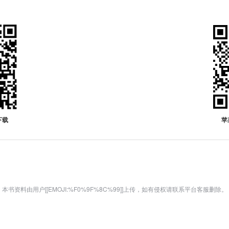
下载
苹
本书资料由用户[[EMOJI:%F0%9F%8C%99]]上传，如有侵权请联系平台客服删除。