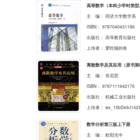
高等数学
主 编：
同济大学数学系
ISBN：
9787040431186
出版社：
高等教育出版社
上传者：
爱吃猫的鱼
主 编：
肯尼思
ISBN：
9787111642176
出版社：
机械工业出版社
上传者：
wx_15bDe9J142X527
数学分析第三版上下册
主 编：
欧阳光中