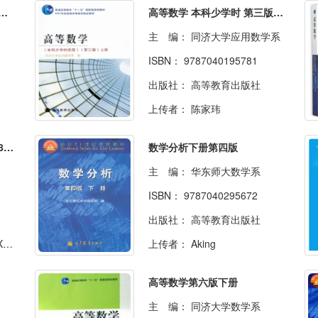
（本科少学时类型）第四版 下册
高等数学 本科少学时 第三版 上册
主 编：
同济大学应用数学系
ISBN：
9787040195781
出版社：
高等教育出版社
上传者：
陈家玮
离散数学及其应用（原书第8版·本科教学版）
数学分析下册第四版
主 编：
华东师大数学系
ISBN：
9787040295672
出版社：
高等教育出版社
1
上传者：
Aking
高等数学第六版下册
主 编：
同济大学数学系