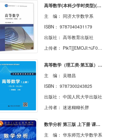
高等数学(本科少学时类型)(第4版)(上册)
主 编：
同济大学数学系
ISBN：
9787040431179
出版社：
高等教育出版社
上传者：
PikT[[EMOJI:%F0%9F%92%95]]
高等数学（理工类·第五版）下册
主 编：
吴赣昌
ISBN：
9787300243825
出版社：
中国人民大学出版社
上传者：
迷迷糊糊长胖
数学分析 第三版 上下册 课后答案 (华东师范大学数学系)
主 编：
华东师范大学数学系