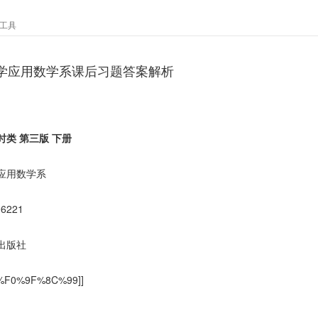
工具
大学应用数学系课后习题答案解析
时类 第三版 下册
应用数学系
96221
出版社
:%F0%9F%8C%99]]