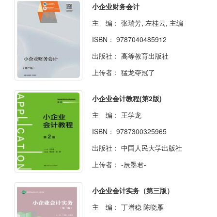
小企业财务会计
主 编：
张瑞芳, 左桂云, 主编
ISBN：
9787040485912
出版社：
高等教育出版社
上传者：
猛龙夺冠了
小企业会计教程(第2版)
主 编：
王学龙
ISBN：
9787300325965
出版社：
中国人民大学出版社
上传者：
-辰墨君-
小企业会计实务（第三版）
主 编：
丁增稳 陈晓雁