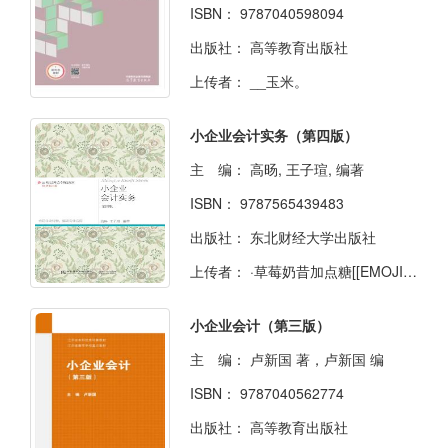
ISBN：
9787040598094
出版社：
高等教育出版社
上传者：
__玉米。
小企业会计实务（第四版）
主 编：
高旸, 王子瑄, 编著
ISBN：
9787565439483
出版社：
东北财经大学出版社
上传者：
·草莓奶昔加点糖[[EMOJI:%F0%9F%8D%93]]
小企业会计（第三版）
主 编：
卢新国 著，卢新国 编
ISBN：
9787040562774
出版社：
高等教育出版社